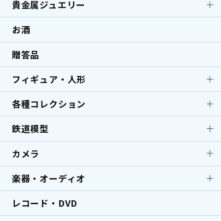
貴金属ジュエリー
お酒
貴金属ジュエリー
ダイヤモンド
エメラルド
サファイア
贈答品
金製品
プラチナ
フィギュア・人形
シルバー
翡翠
ルイヴィトン
シャネル
各種コレクション
フィギュア・人形
フィギュア
バーバリー
ブランドバッグ
ブライス人形
ソフビ
鉄道模型
各種コレクション
ボールペン／万年筆
セイコー
タグホイヤー
テディベア
古銭／コイン／硬貨
中国古銭
カメラ
鉄道模型
鉄道模型
グッチ
金貨／銀貨
切手
ミニカー
ラジコン
楽器・オーディオ
カメラ
アンティークカメラ
中国切手買取
サイン各種
鉄道部品・サボ（行先
デジタルカメラ
一眼レフカメラ
板）
パイプ
ライター
レコード・DVD
楽器・オーディオ
アンプ
レンズ
顕微鏡