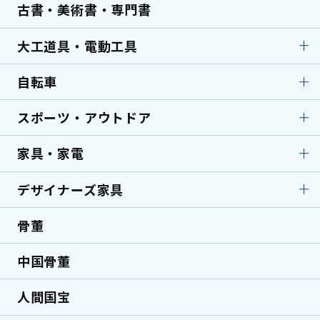
ミキサー
スピーカー
古書・美術書・専門書
ターンテーブル・レコー
エレキギター
ドプレーヤー
大工道具・電動工具
アコースティックギター
洋楽器
自転車
大工道具・電動工具
鑿・のみ
サックス
フルート
鉋・かんな
鋸・のこぎり
スポーツ・アウトドア
自転車
ロードバイク
バイオリン
トランペット
墨壷
天然砥石
クロスバイク
ミニベロ
エフェクター
家具・家電
スポーツ・アウトドア
剣道防具（手刺し）
小刀・切出
彫刻刀
電動アシスト自転車
折りたたみ自転車
弓道具
キャンプ用品
美容師用はさみ
釘打機
デザイナーズ家具
家具・家電
テレビ
マウンテンバイク
BMX
サーフボード
測定器
マルノコ
洗濯機
ノートPC・デスクトッ
ピストバイク
骨董
デザイナーズ家具
国内ブランド家具
プPC
コンプレッサー
グラインダー／研磨機
海外ブランド家具
北欧家具
マッサージ機
美容機器
中国骨董
ハンマードリル
インパクトドライバー
デザイナーズ家具
民芸家具
エアコン
ミシン
草刈り機・刈払機
ピンタッカー
人間国宝
ミッドセンチュリー家
ロココ調家具
具