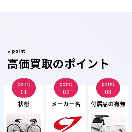
point
高価買取のポイント
point
point
point
01
02
03
状態
メーカー名
付属品の有無