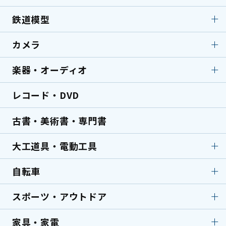
バーバリー
ブランドバッグ
ブライス人形
ソフビ
鉄道模型
各種コレクション
ボールペン／万年筆
セイコー
タグホイヤー
テディベア
古銭／コイン／硬貨
中国古銭
カメラ
鉄道模型
鉄道模型
グッチ
金貨／銀貨
切手
ミニカー
ラジコン
楽器・オーディオ
カメラ
アンティークカメラ
中国切手買取
サイン各種
鉄道部品・サボ（行先
デジタルカメラ
一眼レフカメラ
板）
パイプ
ライター
レコード・DVD
楽器・オーディオ
アンプ
レンズ
顕微鏡
ミキサー
スピーカー
古書・美術書・専門書
ターンテーブル・レコー
エレキギター
ドプレーヤー
大工道具・電動工具
アコースティックギター
洋楽器
自転車
大工道具・電動工具
鑿・のみ
サックス
フルート
鉋・かんな
鋸・のこぎり
スポーツ・アウトドア
自転車
ロードバイク
バイオリン
トランペット
墨壷
天然砥石
クロスバイク
ミニベロ
エフェクター
家具・家電
スポーツ・アウトドア
剣道防具（手刺し）