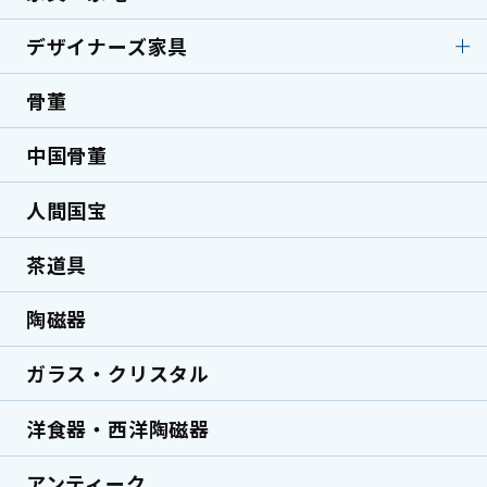
小刀・切出
彫刻刀
電動アシスト自転車
折りたたみ自転車
弓道具
キャンプ用品
美容師用はさみ
釘打機
デザイナーズ家具
家具・家電
テレビ
マウンテンバイク
BMX
サーフボード
測定器
マルノコ
洗濯機
ノートPC・デスクトッ
ピストバイク
骨董
デザイナーズ家具
国内ブランド家具
プPC
コンプレッサー
グラインダー／研磨機
海外ブランド家具
北欧家具
マッサージ機
美容機器
中国骨董
ハンマードリル
インパクトドライバー
デザイナーズ家具
民芸家具
エアコン
ミシン
草刈り機・刈払機
ピンタッカー
人間国宝
ミッドセンチュリー家
ロココ調家具
具
茶道具
ヴィンテージ家具
陶磁器
ガラス・クリスタル
洋食器・西洋陶磁器
アンティーク