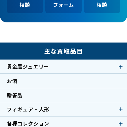
相談
フォーム
相談
主な買取品目
貴金属ジュエリー
お酒
貴金属ジュエリー
ダイヤモンド
エメラルド
サファイア
贈答品
金製品
プラチナ
フィギュア・人形
シルバー
翡翠
ルイヴィトン
シャネル
各種コレクション
フィギュア・人形
フィギュア