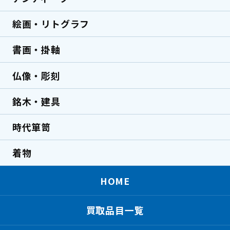
絵画・リトグラフ
書画・掛軸
仏像・彫刻
銘木・建具
時代箪笥
着物
HOME
買取品目一覧