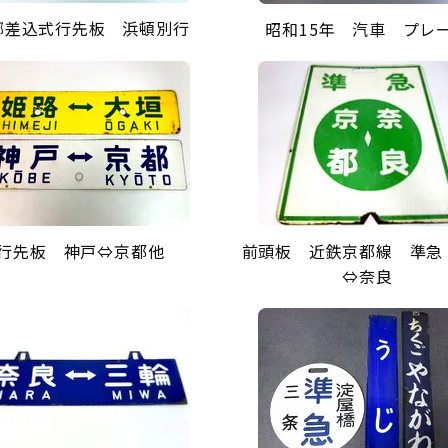
瑯差込式行先板 浜頓別行
昭和15年 汽車 プレ
行先板 神戸⇔京都他
前頭板 近鉄京都線 準急
⇔奈良