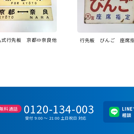
込式行先板 京都⇔奈良他
行先板 びんご 座席
0120-134-003
無料通話
LIN
相談
受付 9:00 ～ 21:00 土日祝日 対応