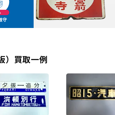
心
厳守
板）買取一例