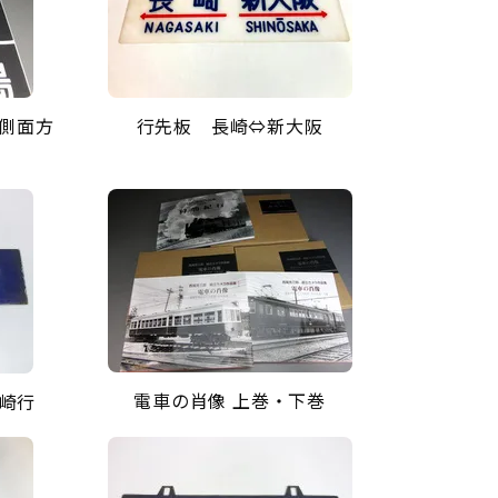
 側面方
行先板 長崎⇔新大阪
電車の肖像 上巻・下巻
崎行