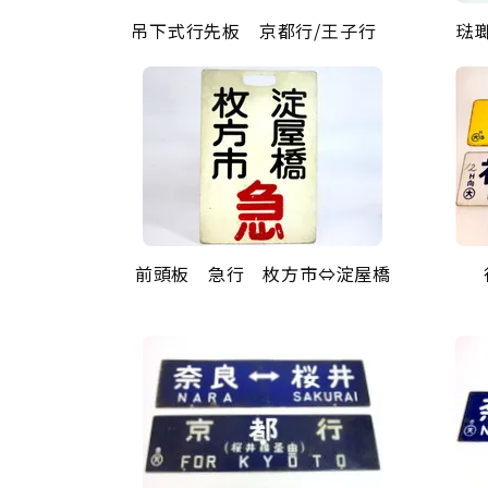
吊下式行先板 京都行/王子行
琺
前頭板 急行 枚方市⇔淀屋橋