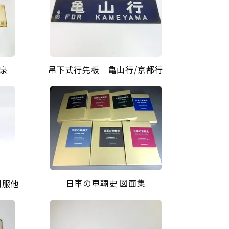
泉
吊下式行先板 亀山行/京都行
日車の車輛史 図面集
制服他