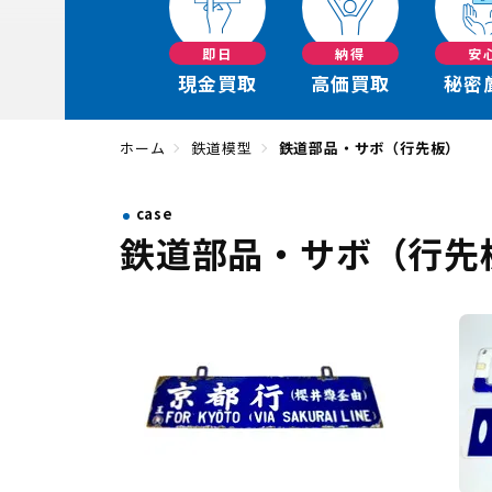
即日
納得
安
現金買取
高価買取
秘密
ホーム
鉄道模型
鉄道部品・サボ（行先板）
case
鉄道部品・サボ（行先