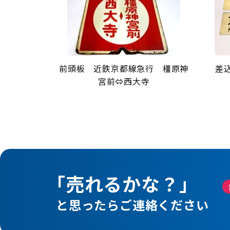
前頭板 近鉄京都線急行 橿原神
差
宮前⇔西大寺
「売れるかな？」
と思ったらご連絡ください