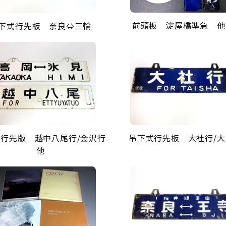
前頭板 淀屋橋準急 他
下式行先板 奈良⇔三輪
行先版 越中八尾行/金沢行
吊下式行先板 大社行/大
他