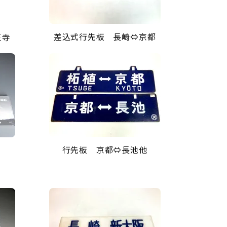
差込式行先板 長崎⇔京都
王寺
行先板 京都⇔長池他