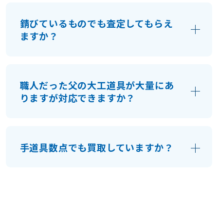
錆びているものでも査定してもらえ
ますか？
手道具の場合は作者の刻印があるようなも
のなら錆ていても買取が可能です。電動工具
職人だった父の大工道具が大量にあ
の場合は錆びていると買取が難しい場合が
りますが対応できますか？
あります。
もちろん対応致します。リタイアした職人
さんや廃業した工務店様など、是非ご相談
手道具数点でも買取していますか？
下さい。他にも家具店、製材所、工房、ア
トリエ、建具店、木材店、ハウスメーカ、
大工道具数点の買取の場合は郵送買取や持
木工所、建築会社など、大きな機械から手
込買取を是非ご利用下さい。
道具まで幅広く対応しております。