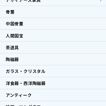
家具・家電
テレビ
マウンテンバイク
BMX
サーフボード
測定器
マルノコ
洗濯機
ノートPC・デスクトッ
ピストバイク
骨董
デザイナーズ家具
国内ブランド家具
プPC
コンプレッサー
グラインダー／研磨機
海外ブランド家具
北欧家具
マッサージ機
美容機器
中国骨董
ハンマードリル
インパクトドライバー
デザイナーズ家具
民芸家具
エアコン
ミシン
草刈り機・刈払機
ピンタッカー
人間国宝
ミッドセンチュリー家
ロココ調家具
具
茶道具
ヴィンテージ家具
陶磁器
ガラス・クリスタル
洋食器・西洋陶磁器
アンティーク