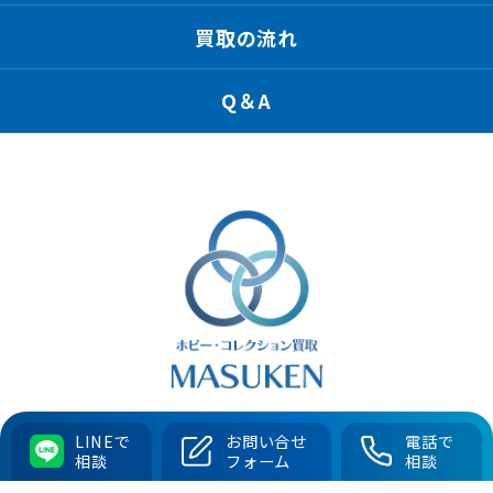
買取の流れ
Q＆A
ますけん
LINEで
お問い合せ
電話で
相談
フォーム
相談
〒194-0032 東京都町田市本町田1173-1