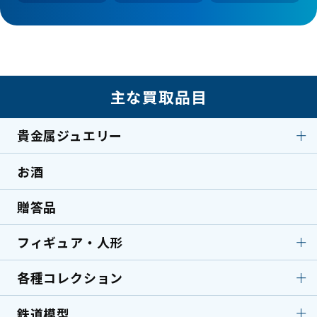
主な買取品目
貴金属ジュエリー
お酒
貴金属ジュエリー
ダイヤモンド
エメラルド
サファイア
贈答品
金製品
プラチナ
フィギュア・人形
シルバー
翡翠
ルイヴィトン
シャネル
各種コレクション
フィギュア・人形
フィギュア
バーバリー
ブランドバッグ
ブライス人形
ソフビ
鉄道模型
各種コレクション
ボールペン／万年筆