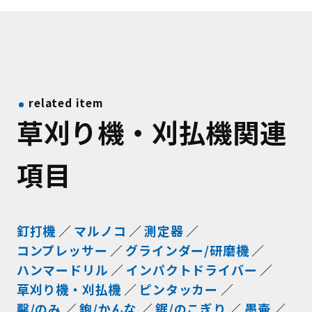
related item
草刈り機・刈払機関連
項目
釘打機
マルノコ
測定器
コンプレッサー
グラインダー/研磨機
ハンマードリル
インパクトドライバー
草刈り機・刈払機
ピンタッカー
鑿/のみ
鉋/かんな
鋸/のこぎり
墨壷