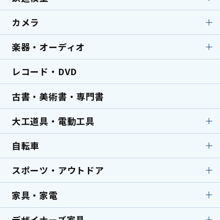
セイコー
タグホイヤー
テディベア
古銭／コイン／硬貨
中国古銭
カメラ
鉄道模型
鉄道模型
グッチ
金貨／銀貨
切手
ミニカー
ラジコン
楽器・オーディオ
カメラ
アンティークカメラ
中国切手買取
サイン各種
鉄道部品・サボ（行先
デジタルカメラ
一眼レフカメラ
板）
パイプ
ライター
レコード・DVD
楽器・オーディオ
アンプ
レンズ
顕微鏡
ミキサー
スピーカー
古書・美術書・専門書
ターンテーブル・レコー
エレキギター
ドプレーヤー
大工道具・電動工具
アコースティックギター
洋楽器
自転車
大工道具・電動工具
鑿・のみ
サックス
フルート
鉋・かんな
鋸・のこぎり
スポーツ・アウトドア
自転車
ロードバイク
バイオリン
トランペット
墨壷
天然砥石
クロスバイク
ミニベロ
エフェクター
家具・家電
スポーツ・アウトドア
剣道防具（手刺し）
小刀・切出
彫刻刀
電動アシスト自転車
折りたたみ自転車
弓道具
キャンプ用品
美容師用はさみ
釘打機
デザイナーズ家具