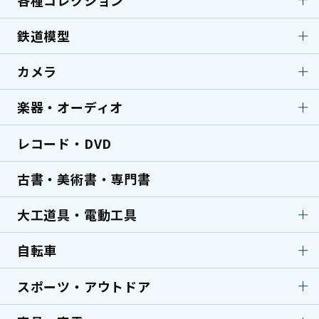
フィギュア・人形
フィギュア
バーバリー
ブランドバッグ
ブライス人形
ソフビ
鉄道模型
各種コレクション
ボールペン／万年筆
セイコー
タグホイヤー
テディベア
古銭／コイン／硬貨
中国古銭
カメラ
鉄道模型
鉄道模型
グッチ
金貨／銀貨
切手
ミニカー
ラジコン
楽器・オーディオ
カメラ
アンティークカメラ
中国切手買取
サイン各種
鉄道部品・サボ（行先
デジタルカメラ
一眼レフカメラ
板）
パイプ
ライター
レコード・DVD
楽器・オーディオ
アンプ
レンズ
顕微鏡
ミキサー
スピーカー
古書・美術書・専門書
ターンテーブル・レコー
エレキギター
ドプレーヤー
大工道具・電動工具
アコースティックギター
洋楽器
自転車
大工道具・電動工具
鑿・のみ
サックス
フルート
鉋・かんな
鋸・のこぎり
スポーツ・アウトドア
自転車
ロードバイク
バイオリン
トランペット
墨壷
天然砥石
クロスバイク
ミニベロ
エフェクター