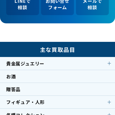
LINEで
お問い合せ
メールで
相談
フォーム
相談
主な買取品目
貴金属ジュエリー
お酒
貴金属ジュエリー
ダイヤモンド
エメラルド
サファイア
贈答品
金製品
プラチナ
フィギュア・人形
シルバー
翡翠
ルイヴィトン
シャネル
各種コレクション