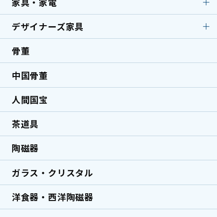
家具・家電
スポーツ・アウトドア
剣道防具（手刺し）
小刀・切出
彫刻刀
電動アシスト自転車
折りたたみ自転車
弓道具
キャンプ用品
美容師用はさみ
釘打機
デザイナーズ家具
家具・家電
テレビ
マウンテンバイク
BMX
サーフボード
測定器
マルノコ
洗濯機
ノートPC・デスクトッ
ピストバイク
骨董
デザイナーズ家具
国内ブランド家具
プPC
コンプレッサー
グラインダー／研磨機
海外ブランド家具
北欧家具
マッサージ機
美容機器
中国骨董
ハンマードリル
インパクトドライバー
デザイナーズ家具
民芸家具
エアコン
ミシン
草刈り機・刈払機
ピンタッカー
人間国宝
ミッドセンチュリー家
ロココ調家具
具
茶道具
ヴィンテージ家具
陶磁器
ガラス・クリスタル
洋食器・西洋陶磁器