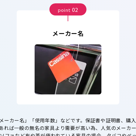
02
point
メーカー名
メーカー名」「使用年数」などです。保証書や証明書、購
あれば一般の無名の家具より需要が高い為、人気のメーカ
 ソファなど布や革が使われている家具の場合、タバコやペ