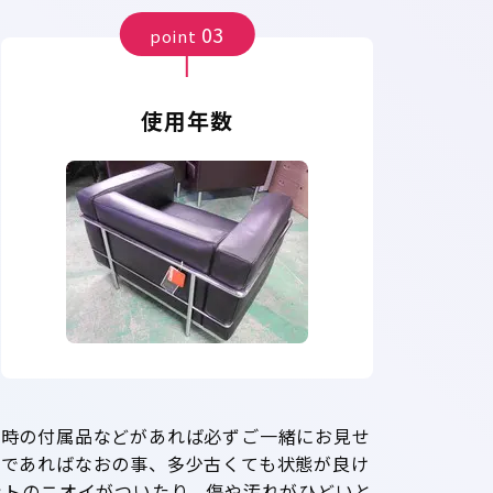
03
point
使用年数
入時の付属品などがあれば必ずご一緒にお見せ
ーであればなおの事、多少古くても状態が良け
ットのニオイがついたり、傷や汚れがひどいと