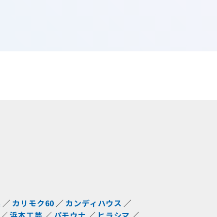
具
カリモク60
カンディハウス
浜本工芸
パモウナ
ヒラシマ