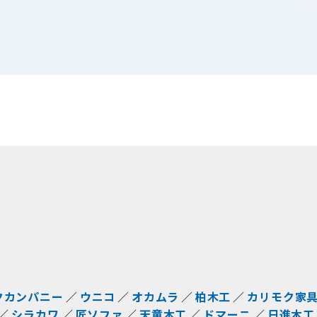
クカンパニー
ウニコ
オカムラ
柏木工
カリモク家
シラカワ
匠ソファ
天童木工
ドマーニ
日進木工