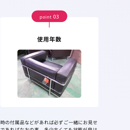
03
point
使用年数
入時の付属品などがあれば必ずご一緒にお見せ
ーであればなおの事、多少古くても状態が良け