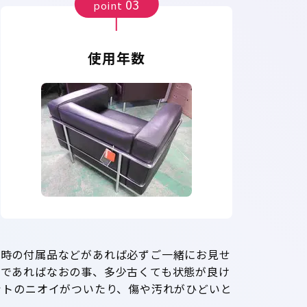
03
point
使用年数
入時の付属品などがあれば必ずご一緒にお見せ
ーであればなおの事、多少古くても状態が良け
ットのニオイがついたり、傷や汚れがひどいと