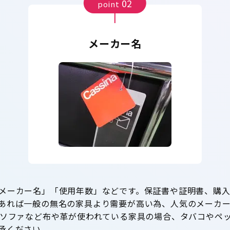
02
point
メーカー名
メーカー名」「使用年数」などです。保証書や証明書、購
あれば一般の無名の家具より需要が高い為、人気のメーカ
 ソファなど布や革が使われている家具の場合、タバコやペ
承ください。